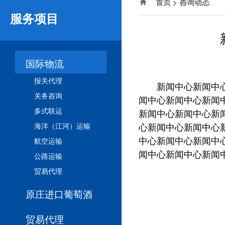
首页 > 咨询动态
服务项目
国际物流
报关代理
新闻中心新闻中心新
关务咨询
闻中心新闻中心新闻
新闻中心新闻中心新
多式联运
心新闻中心新闻中心
海洋（江河）运输
中心新闻中心新闻中
航空运输
闻中心新闻中心新闻
公路运输
贸易代理
原庄进口葡萄酒
贸易代理