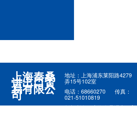
上海秦桑
地址：上海浦东莱阳路4279
进出口贸
弄15号102室
易有限公
司
电话：68660270 传真：
021-51010819
版权所有：上海秦桑进出口贸
首页
国际物流
易有限公司 备案号：
沪ICP
备15041850号-2
原庄进口葡萄酒